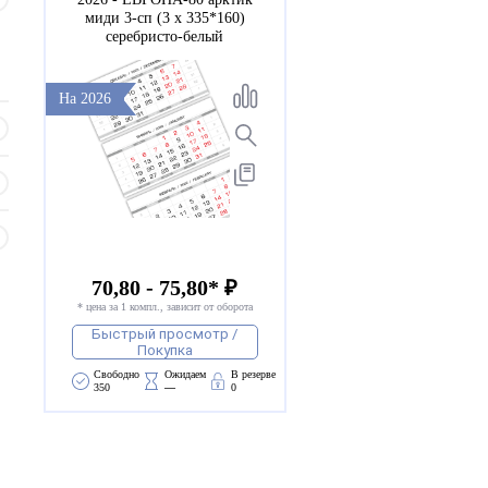
миди 3-сп (3 х 335*160)
серебристо-белый
На 2026
70,80 - 75,80* ₽
* цена за 1 компл., зависит от оборота
Быстрый просмотр /
Покупка
Свободно 
Ожидаем 
В резерве
350
—
0