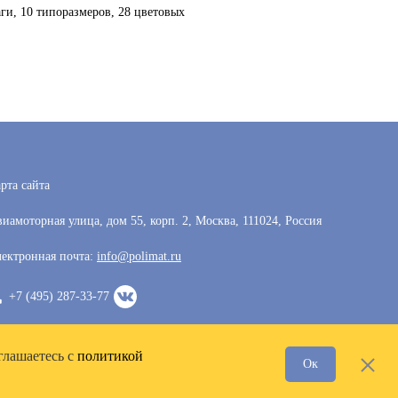
ги, 10 типоразмеров, 28 цветовых
рта сайта
иамоторная улица, дом 55, корп. 2, Москва, 111024, Россия
ектронная почта:
info@polimat.ru
+7 (495) 287-33-77
глашаетесь с
политикой
Ок
Разработка сайта —
VoxWeb