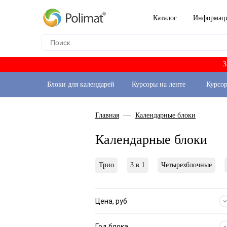
Каталог
Информац
З
Блоки для календарей
Курсоры на ленте
Курсо
Главная
Календарные блоки
Календарные блоки
Трио
3 в 1
Четырехблочные
Цена, руб
Год блока