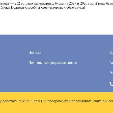
имат — 232 готовых календарных блока на 2027 и 2026 год. 2 вида бума
 блоки Полимат способны удовлетворить любые вкусы!
Новости
Ка
Политика конфиденциальности
Ав
Эл
у работать лучше. Если Вы продолжите использовать сайт, вы со
рей», ИНН 7718300356