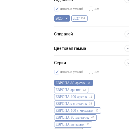
Несколько условий
Все
2026
2027
336
Спиралей
Основные цвета
1
3
4
360
306
10
Цветовая гамма
Другие
Серия
Несколько условий
Все
ЕВРОПА-80 арктик
ЕВРОПА арктик
52
ЕВРОПА-100 арктик
12
ЕВРОПА s-металлик
35
ЕВРОПА-100 s-металлик
12
ЕВРОПА-80 металлик
40
ЕВРОПА металлик
52