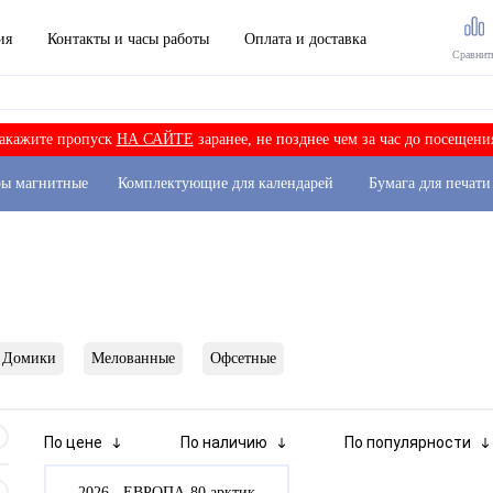
ия
Контакты и часы работы
Оплата и доставка
Сравнит
акажите пропуск
НА САЙТЕ
заранее, не позднее чем за час до посещени
ры магнитные
Комплектующие для календарей
Бумага для печати
Домики
Мелованные
Офсетные
По цене
По наличию
По популярности
2026 - ЕВРОПА-80 арктик