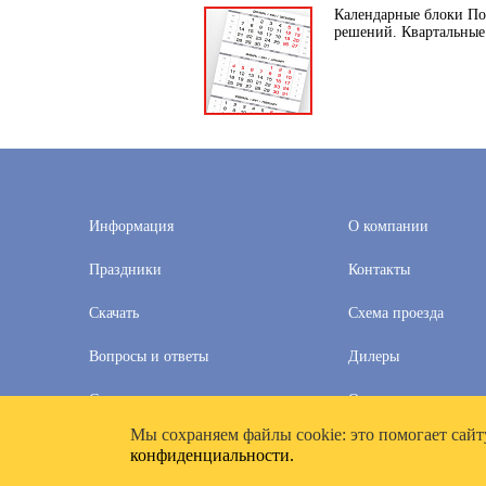
Календарные блоки Пол
решений. Квартальные
Информация
О компании
Праздники
Контакты
Скачать
Схема проезда
Вопросы и ответы
Дилеры
Скидки
Оплата и доставка
Мы cохраняем файлы cookie: это помогает сайт
2020–2026 © Компания «Полимат»: ООО «Все для календа
конфиденциальности.