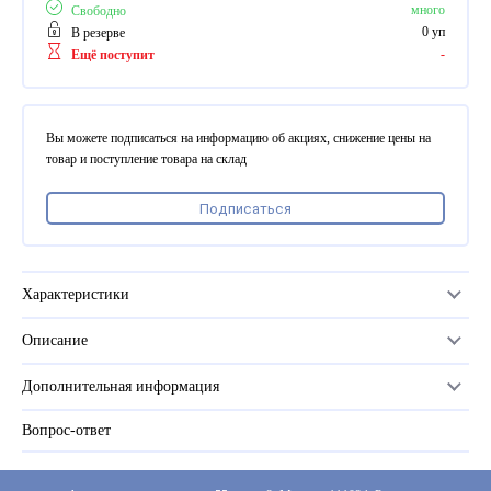
ПВХ
много
Свободно
Феррошит
0 уп
В резерве
-
Ещё поступит
КУРСОРЫ НА ЗАКАЗ
По макету заказчика, в
том числе с УФ печатью
Вы можете подписаться на информацию об акциях, снижение цены на
Дополнительная информация
товар и поступление товара на склад
Каталог "Комплектующие
Подписаться
для календарей, расходные
материалы для печати,
переплета, отделки"
Частые вопросы
Характеристики
Описание
Материал
пластиковый наконечник
Дополнительная информация
Количество в упаковке
50 пар
Вопрос-ответ
Прайс-лист
Количество бесплатных в упаковке
1
Каталог
Серия