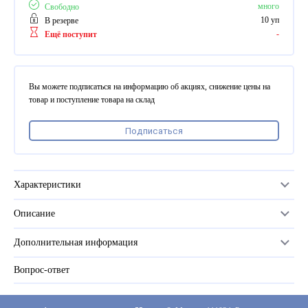
ПВХ
много
Свободно
Феррошит
10 уп
В резерве
-
Ещё поступит
КУРСОРЫ НА ЗАКАЗ
По макету заказчика, в
том числе с УФ печатью
Вы можете подписаться на информацию об акциях, снижение цены на
Дополнительная информация
товар и поступление товара на склад
Каталог "Комплектующие
Подписаться
для календарей, расходные
материалы для печати,
переплета, отделки"
Частые вопросы
Характеристики
Описание
Материал
пластиковый наконечник
Дополнительная информация
Количество в упаковке
50 пар
Вопрос-ответ
Прайс-лист
Количество бесплатных в упаковке
1
Каталог
Серия