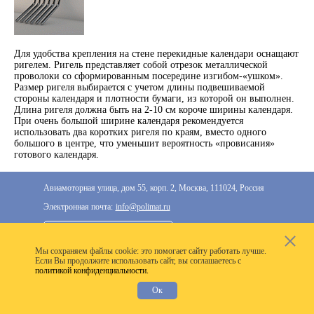
ПВХ
Феррошит
КУРСОРЫ НА ЗАКАЗ
Для удобства крепления на стене перекидные календари оснащают
ригелем. Ригель представляет собой отрезок металлической
По макету заказчика, в
проволоки со сформированным посередине изгибом-«ушком».
том числе с УФ печатью
Размер ригеля выбирается с учетом длины подвешиваемой
стороны календаря и плотности бумаги, из которой он выполнен.
Дополнительная информация
Длина ригеля должна быть на 2-10 см короче ширины календаря.
При очень большой ширине календаря рекомендуется
Каталог "Комплектующие
использовать два коротких ригеля по краям, вместо одного
для календарей, расходные
большого в центре, что уменьшит вероятность «провисания»
материалы для печати,
готового календаря.
переплета, отделки"
Частые вопросы
Авиамоторная улица, дом 55, корп. 2, Москва, 111024, Россия
Электронная почта:
info@polimat.ru
+7 (495) 287-33-77
Мы cохраняем файлы cookie: это помогает сайту работать лучше.
2020–2026 © Компания «Полимат»: ООО «Все для
Если Вы продолжите использовать сайт, вы соглашаетесь с
политикой конфиденциальности.
календарей», ИНН 7718300356
Ок
Разработка сайта —
VoxWeb