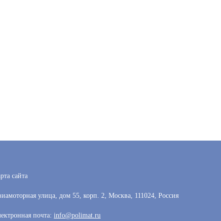
рта сайта
иамоторная улица, дом 55, корп. 2, Москва, 111024, Россия
ектронная почта:
info@polimat.ru