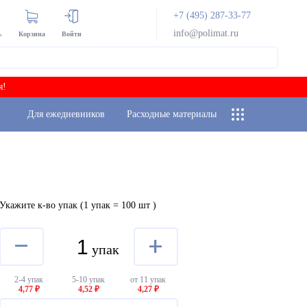
+7 (495) 287-33-77
info@polimat.ru
ь
Корзина
Войти
я!
Для ежедневников
Расходные материалы
Укажите к-во упак
(1 упак = 100 шт
)
–
+
упак
2-4 упак
5-10 упак
от 11 упак
4,77 ₽
4,52 ₽
4,27 ₽