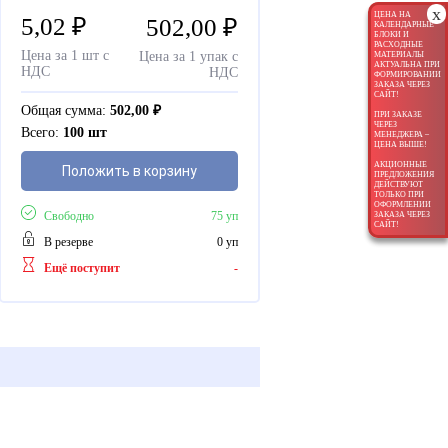
x
ЦЕНА НА
5,02
₽
502,00
₽
КАЛЕНДАРНЫЕ
БЛОКИ И
РАСХОДНЫЕ
Цена за 1 шт с
Цена за 1 упак с
МАТЕРИАЛЫ
АКТУАЛЬНА ПРИ
НДС
НДС
ФОРМИРОВАНИИ
ЗАКАЗА ЧЕРЕЗ
САЙТ!
Общая сумма:
502,00
₽
ПРИ ЗАКАЗЕ
ЧЕРЕЗ
Всего:
100 шт
МЕНЕДЖЕРА –
ЦЕНА ВЫШЕ!
АКЦИОННЫЕ
Положить в корзину
ПРЕДЛОЖЕНИЯ
ДЕЙСТВУЮТ
ТОЛЬКО ПРИ
ОФОРМЛЕНИИ
Свободно
75 уп
ЗАКАЗА ЧЕРЕЗ
САЙТ!
В резерве
0 уп
Ещё поступит
-