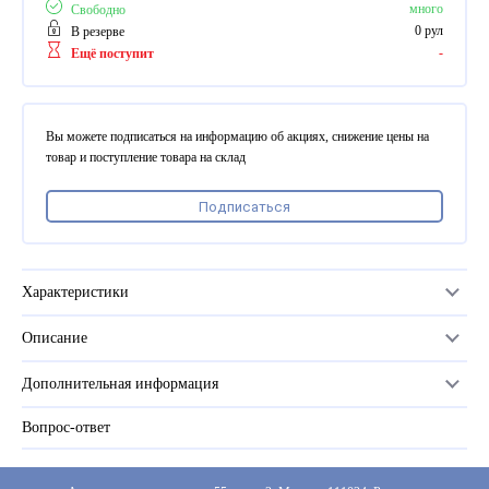
ПВХ
много
Свободно
Феррошит
0 рул
В резерве
-
Ещё поступит
КУРСОРЫ НА ЗАКАЗ
По макету заказчика, в
том числе с УФ печатью
Вы можете подписаться на информацию об акциях, снижение цены на
Дополнительная информация
товар и поступление товара на склад
Каталог "Комплектующие
Подписаться
для календарей, расходные
материалы для печати,
переплета, отделки"
Частые вопросы
Характеристики
Описание
Материал
PP
Дополнительная информация
Серия
глянцевая
Вопрос-ответ
Прайс-лист
Размер
305
Каталог
Цвет