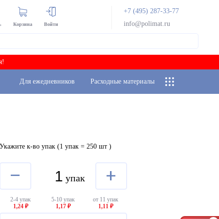
+7 (495) 287-33-77
info@polimat.ru
ь
Корзина
Войти
я!
Для ежедневников
Расходные материалы
Укажите к-во упак
(1 упак = 250 шт
)
–
+
упак
2-4 упак
5-10 упак
от 11 упак
1,24 ₽
1,17 ₽
1,11 ₽