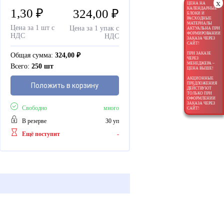
x
ЦЕНА НА
КАЛЕНДАРНЫЕ
1,30
₽
324,00
₽
БЛОКИ И
РАСХОДНЫЕ
МАТЕРИАЛЫ
Цена за 1 шт с
Цена за 1 упак с
АКТУАЛЬНА ПРИ
ФОРМИРОВАНИИ
НДС
НДС
ЗАКАЗА ЧЕРЕЗ
САЙТ!
ПРИ ЗАКАЗЕ
Общая сумма:
324,00
₽
ЧЕРЕЗ
МЕНЕДЖЕРА –
Всего:
250 шт
ЦЕНА ВЫШЕ!
АКЦИОННЫЕ
ПРЕДЛОЖЕНИЯ
Положить в корзину
ДЕЙСТВУЮТ
ТОЛЬКО ПРИ
ОФОРМЛЕНИИ
ЗАКАЗА ЧЕРЕЗ
Свободно
много
САЙТ!
В резерве
30 уп
Ещё поступит
-