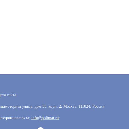
рта сайта
иамоторная улица, дом 55, корп. 2, Москва, 111024, Россия
ектронная почта:
info@polimat.ru