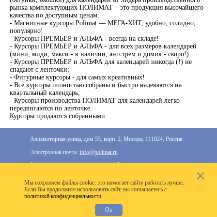
рынка комплектующих ПОЛИМАТ – это продукция высочайшего
качества по доступным ценам:
- Магнитные курсоры Polimat — МЕГА-ХИТ, удобно, солидно,
популярно!
- Курсоры ПРЕМЬЕР и АЛЬФА - всегда на складе!
- Курсоры ПРЕМЬЕР и АЛЬФА - для всех размеров календарей
(мини, миди, макси - в наличии, ангстрем и домик - скоро!)
- Курсоры ПРЕМЬЕР и АЛЬФА для календарей никогда (!) не
спадают с ленточки;
- Фигурные курсоры - для самых креативных!
- Все курсоры полностью собраны и быстро надеваются на
квартальный календарь;
- Курсоры производства ПОЛИМАТ для календарей легко
передвигаются по ленточке.
Курсоры продаются собранными.
Авиамоторная улица, дом 55, корп. 2, Москва, 111024, Россия
Электронная почта:
info@polimat.ru
+7 (495) 287-33-77
Мы cохраняем файлы cookie: это помогает сайту работать лучше.
2020–2026 © Компания «Полимат»: ООО «Все для
Если Вы продолжите использовать сайт, вы соглашаетесь с
политикой конфиденциальности.
календарей», ИНН 7718300356
Ок
Разработка сайта —
VoxWeb