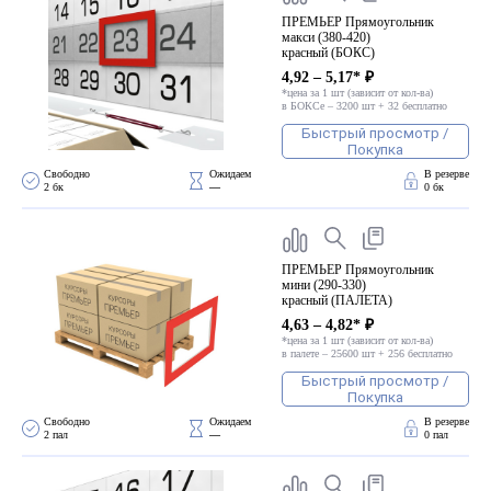
ПРЕМЬЕР Прямоугольник
макси (380-420)
красный (БОКС)
4,92 – 5,17* ₽
*цена за 1 шт (зависит от кол-ва)
в БОКСе – 3200 шт + 32 бесплатно
Быстрый просмотр /
Покупка
Свободно 
Ожидаем 
В резерве
2 бк
—
0 бк
ПРЕМЬЕР Прямоугольник
мини (290-330)
красный (ПАЛЕТА)
4,63 – 4,82* ₽
*цена за 1 шт (зависит от кол-ва)
в палете – 25600 шт + 256 бесплатно
Быстрый просмотр /
Покупка
Свободно 
Ожидаем 
В резерве
2 пал
—
0 пал