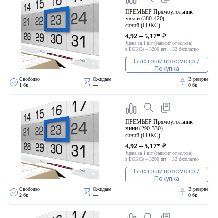
ПРЕМЬЕР Прямоугольник
макси (380-420)
синий (БОКС)
4,92 – 5,17* ₽
*цена за 1 шт (зависит от кол-ва)
в БОКСе – 3200 шт + 32 бесплатно
Быстрый просмотр /
Покупка
Свободно 
Ожидаем 
В резерве
1 бк
—
0 бк
ПРЕМЬЕР Прямоугольник
мини (290-330)
синий (БОКС)
4,92 – 5,17* ₽
*цена за 1 шт (зависит от кол-ва)
в БОКСе – 3200 шт + 32 бесплатно
Быстрый просмотр /
Покупка
Свободно 
Ожидаем 
В резерве
2 бк
—
0 бк