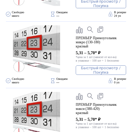
ПВХ
Быстрый просмотр /
Покупка
Феррошит
Свободно 
Ожидаем 
В резерве
много
—
24 уп
КУРСОРЫ НА ЗАКАЗ
По макету заказчика, в
том числе с УФ печатью
ПРЕМЬЕР Прямоугольник
микро (130-180)
Дополнительная информация
красный
Каталог "Комплектующие
5,31 – 5,70* ₽
*цена за 1 шт (зависит от кол-ва)
для календарей, расходные
в упаковке – 100 шт + 1 бесплатно
материалы для печати,
Быстрый просмотр /
переплета, отделки"
Покупка
Частые вопросы
Свободно 
Ожидаем 
В резерве
много
—
0 уп
ПРЕМЬЕР Прямоугольник
макси (380-420)
красный
5,31 – 5,70* ₽
*цена за 1 шт (зависит от кол-ва)
в упаковке – 100 шт + 1 бесплатно