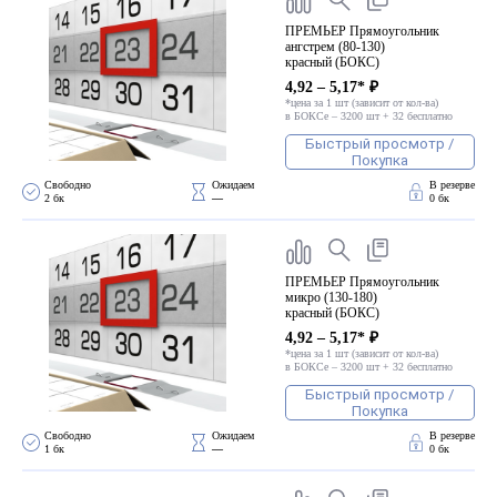
ПРЕМЬЕР Прямоугольник
ангстрем (80-130)
красный (БОКС)
4,92 – 5,17* ₽
*цена за 1 шт (зависит от кол-ва)
в БОКСе – 3200 шт + 32 бесплатно
Быстрый просмотр /
Покупка
Свободно 
Ожидаем 
В резерве
2 бк
—
0 бк
ПРЕМЬЕР Прямоугольник
микро (130-180)
красный (БОКС)
4,92 – 5,17* ₽
*цена за 1 шт (зависит от кол-ва)
в БОКСе – 3200 шт + 32 бесплатно
Быстрый просмотр /
Покупка
Свободно 
Ожидаем 
В резерве
1 бк
—
0 бк