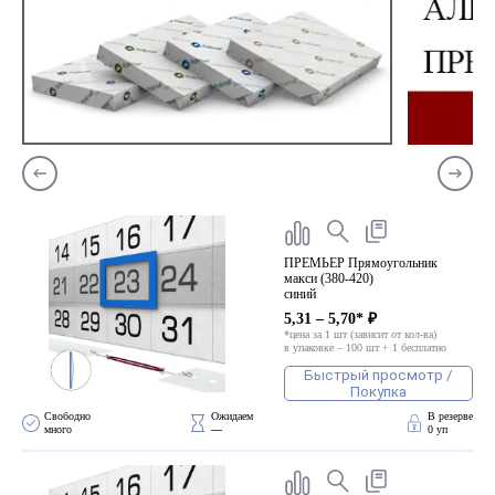
ПРЕМЬЕР Прямоугольник
макси (380-420)
синий
5,31 – 5,70* ₽
*цена за 1 шт (зависит от кол-ва)
в упаковке – 100 шт + 1 бесплатно
Быстрый просмотр /
Покупка
Свободно 
Ожидаем 
В резерве
много
—
0 уп