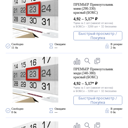
ПРЕМЬЕР Прямоугольник
мини (290-330)
красный (БОКС)
4,92 – 5,17* ₽
*цена за 1 шт (зависит от кол-ва)
в БОКСе – 3200 шт + 32 бесплатно
Быстрый просмотр /
Покупка
Свободно 
Ожидаем 
В резерве
11 бк
—
2 бк
ПРЕМЬЕР Прямоугольник
миди (340-380)
красный (БОКС)
4,92 – 5,17* ₽
*цена за 1 шт (зависит от кол-ва)
в БОКСе – 3200 шт + 32 бесплатно
Быстрый просмотр /
Покупка
Свободно 
Ожидаем 
В резерве
8 бк
—
0 бк