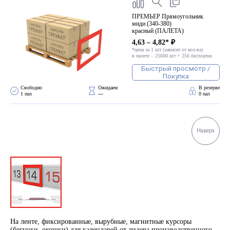
ПРЕМЬЕР Прямоугольник
миди (340-380)
красный (ПАЛЕТА)
4,63 – 4,82* ₽
*цена за 1 шт (зависит от кол-ва)
в палете – 25600 шт + 256 бесплатно
Быстрый просмотр /
Покупка
Свободно 
Ожидаем 
В резерве
1 пал
—
0 пал
Наверх
На ленте, фиксированные, вырубные, магнитные курсоры
(бегунки, окошки) для календарей от лидера производственного