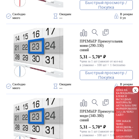
Быстрый просмотр /
Покупка
Свободно 
Ожидаем 
В резерве
много
—
0 уп
ПРЕМЬЕР Прямоугольник
мини (290-330)
синий
5,31 – 5,70* ₽
*цена за 1 шт (зависит от кол-ва)
в упаковке – 100 шт + 1 бесплатно
Быстрый просмотр /
Покупка
Свободно 
Ожидаем 
В резерве
много
—
0 уп
x
ЦЕНА НА
КАЛЕНДАРНЫЕ
БЛОКИ И
РАСХОДНЫЕ
МАТЕРИАЛЫ
АКТУАЛЬНА ПРИ
ФОРМИРОВАНИИ
ПРЕМЬЕР Прямоугольник
ЗАКАЗА ЧЕРЕЗ
САЙТ!
миди (340-380)
синий
ПРИ ЗАКАЗЕ
ЧЕРЕЗ
5,31 – 5,70* ₽
МЕНЕДЖЕРА –
ЦЕНА ВЫШЕ!
*цена за 1 шт (зависит от кол-ва)
в упаковке – 100 шт + 1 бесплатно
АКЦИОННЫЕ