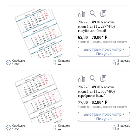
2027 - ЕВРОПА арктик
мини 1-сп (1 х 297*445)
голубовато-белый
65,80 - 70,80* ₽
* цена за 1 компл., зависит от оборота
Быстрый просмотр /
Покупка
Свободно 
Ожидаем 
В резерве
1 000
—
0
2027 - ЕВРОПА арктик
миди 1-сп (1 х 335*490)
серебристо-белый
77,80 - 82,80* ₽
* цена за 1 компл., зависит от оборота
Быстрый просмотр /
Покупка
Свободно 
Ожидаем 
В резерве
1 050
—
0