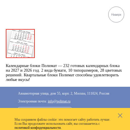
Наверх
Календарные блоки Полимат — 232 готовых календарных блока
на 2027 и 2026 год. 2 вида бумаги, 10 типоразмеров, 28 цветовых
решений. Квартальные блоки Полимат способны удовлетворить
любые вкусы!
Авиамоторная улица, дом 55, корп. 2, Москва, 111024, Россия
Электронная почта:
info@polimat.ru
+7 (495) 287-33-77
Мы cохраняем файлы cookie: это помогает сайту работать лучше.
2020–2026 © Компания «Полимат»: ООО «Все для
Если Вы продолжите использовать сайт, вы соглашаетесь с
политикой конфиденциальности.
календарей», ИНН 7718300356