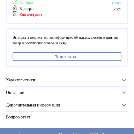
ПВХ
много
Свободно
Феррошит
0 рул
В резерве
-
Ещё поступит
КУРСОРЫ НА ЗАКАЗ
По макету заказчика, в
том числе с УФ печатью
Вы можете подписаться на информацию об акциях, снижение цены на
Дополнительная информация
товар и поступление товара на склад
Каталог "Комплектующие
Подписаться
для календарей, расходные
материалы для печати,
переплета, отделки"
Частые вопросы
Характеристики
Описание
Материал
PET
Дополнительная информация
Серия
матовая
Вопрос-ответ
Прайс-лист
Размер
330
Каталог
Цвет