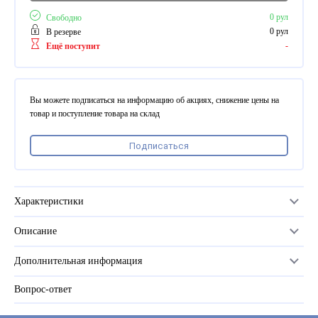
ПВХ
Феррошит
0 рул
Свободно
0 рул
В резерве
-
Ещё поступит
КУРСОРЫ НА ЗАКАЗ
По макету заказчика, в
том числе с УФ печатью
Вы можете подписаться на информацию об акциях, снижение цены на
Дополнительная информация
товар и поступление товара на склад
Каталог "Комплектующие
для календарей, расходные
Подписаться
материалы для печати,
переплета, отделки"
Частые вопросы
Характеристики
Описание
Материал
PP
Дополнительная информация
Серия
УльтраБонд мат
Вопрос-ответ
Прайс-лист
Размер
330
Каталог