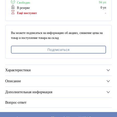
ПВХ
94 уп
Свободно
Феррошит
0 уп
В резерве
-
Ещё поступит
КУРСОРЫ НА ЗАКАЗ
По макету заказчика, в
том числе с УФ печатью
Вы можете подписаться на информацию об акциях, снижение цены на
Дополнительная информация
товар и поступление товара на склад
Каталог "Комплектующие
Подписаться
для календарей, расходные
материалы для печати,
переплета, отделки"
Частые вопросы
Характеристики
Описание
Плотность, г/м2
?
80
Дополнительная информация
Количество в упаковке
500 листов
Вопрос-ответ
Прайс-лист
Серия
Офсетная тонированная
Каталог
Тип бумаги