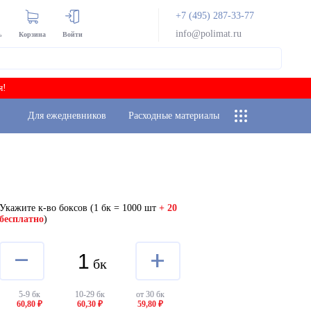
+7 (495) 287-33-77
info@polimat.ru
ь
Корзина
Войти
я!
Для ежедневников
Расходные материалы
Укажите к-во боксов
(1 бк = 1000 шт
+ 20
бесплатно
)
–
+
бк
5-9 бк
10-29 бк
от 30 бк
60,80 ₽
60,30 ₽
59,80 ₽