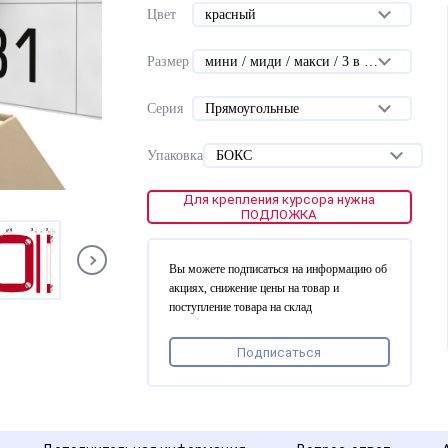
Цвет
красный
Размер
мини / миди / макси / 3 в 1 мини / 3 в 1 миди
Серия
Прямоугольные
Упаковка
БОКС
Для крепления курсора нужна
ПОДЛОЖКА
Вы можете подписаться на информацию об
акциях, снижение цены на товар и
поступление товара на склад
Подписаться