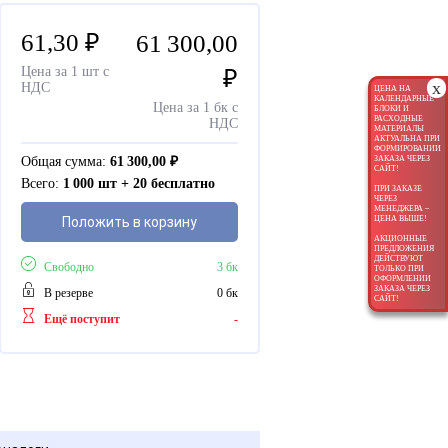
61,30
₽
61 300,00
Цена за 1 шт с
₽
x
НДС
ЦЕНА НА
КАЛЕНДАРНЫЕ
Цена за 1 бк с
БЛОКИ И
РАСХОДНЫЕ
НДС
МАТЕРИАЛЫ
АКТУАЛЬНА ПРИ
ФОРМИРОВАНИИ
ЗАКАЗА ЧЕРЕЗ
Общая сумма:
61 300,00
₽
САЙТ!
Всего:
1 000 шт + 20 бесплатно
ПРИ ЗАКАЗЕ
ЧЕРЕЗ
МЕНЕДЖЕРА –
ЦЕНА ВЫШЕ!
Положить в корзину
АКЦИОННЫЕ
ПРЕДЛОЖЕНИЯ
ДЕЙСТВУЮТ
Свободно
3 бк
ТОЛЬКО ПРИ
ОФОРМЛЕНИИ
ЗАКАЗА ЧЕРЕЗ
В резерве
0 бк
САЙТ!
Ещё поступит
-