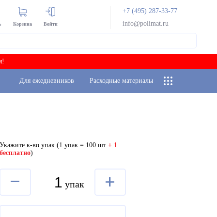
+7 (495) 287-33-77
info@polimat.ru
ь
Корзина
Войти
я!
Для ежедневников
Расходные материалы
Укажите к-во упак
(1 упак = 100 шт
+ 1
бесплатно
)
–
+
упак