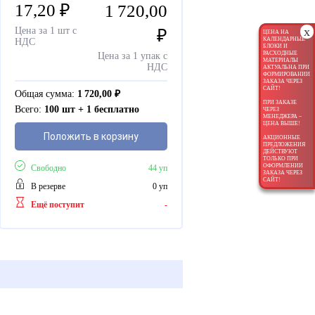
17,20
₽
1 720,00
x
Цена за 1 шт с
₽
ЦЕНА НА
КАЛЕНДАРНЫЕ
НДС
БЛОКИ И
РАСХОДНЫЕ
Цена за 1 упак с
МАТЕРИАЛЫ
НДС
АКТУАЛЬНА ПРИ
ФОРМИРОВАНИИ
ЗАКАЗА ЧЕРЕЗ
САЙТ!
Общая сумма:
1 720,00
₽
ПРИ ЗАКАЗЕ
Всего:
100 шт + 1 бесплатно
ЧЕРЕЗ
МЕНЕДЖЕРА –
ЦЕНА ВЫШЕ!
Положить в корзину
АКЦИОННЫЕ
ПРЕДЛОЖЕНИЯ
ДЕЙСТВУЮТ
ТОЛЬКО ПРИ
ОФОРМЛЕНИИ
Свободно
44 уп
ЗАКАЗА ЧЕРЕЗ
САЙТ!
В резерве
0 уп
Ещё поступит
-