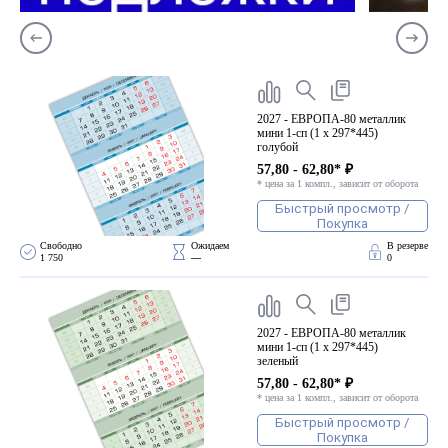
2027 - ЕВРОПА-80 металлик
мини 1-сп (1 х 297*445)
голубой
57,80 - 62,80* ₽
* цена за 1 компл., зависит от оборота
Быстрый просмотр /
Покупка
Свободно 
Ожидаем 
В резерве
1 750
—
0
2027 - ЕВРОПА-80 металлик
мини 1-сп (1 х 297*445)
зеленый
57,80 - 62,80* ₽
* цена за 1 компл., зависит от оборота
Быстрый просмотр /
Покупка