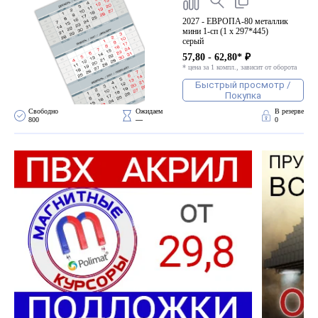
2027 - ЕВРОПА-80 металлик
мини 1-сп (1 х 297*445)
серый
57,80 - 62,80* ₽
* цена за 1 компл., зависит от оборота
Быстрый просмотр /
Покупка
Свободно 
Ожидаем 
В резерве
800
—
0