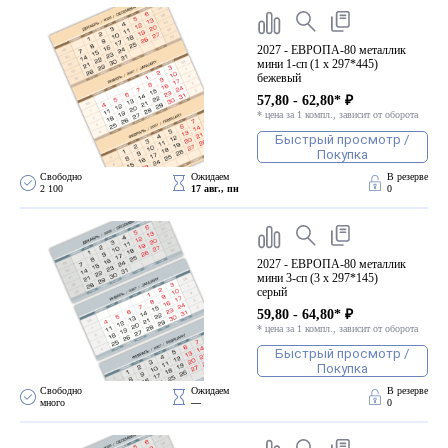
2027 - ЕВРОПА-80 металлик
мини 1-сп (1 х 297*445)
бежевый
57,80 - 62,80* ₽
* цена за 1 компл., зависит от оборота
Быстрый просмотр /
Покупка
Свободно 
Ожидаем 
В резерве
2 100
17 авг., пн
0
2027 - ЕВРОПА-80 металлик
мини 3-сп (3 х 297*145)
серый
59,80 - 64,80* ₽
* цена за 1 компл., зависит от оборота
Быстрый просмотр /
Покупка
Свободно 
Ожидаем 
В резерве
много
—
0