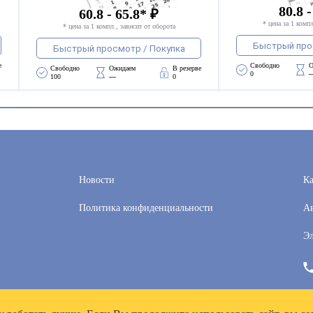
80.8 -
60.8 - 65.8* ₽
* цена за 1 компл
* цена за 1 компл., зависит от оборота
Быстрый про
Быстрый просмотр / Покупка
е
Свободно 
О
Свободно 
Ожидаем 
В резерве
0
100
—
0
Новости
Ка
Политика конфиденциальности
Ав
Эл