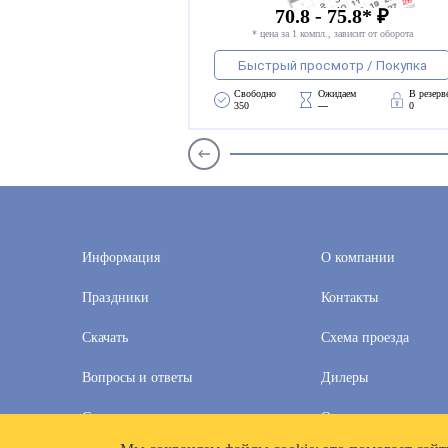
70.8 - 75.8* ₽
* цена за 1 компл., зависит от оборота
Быстрый просмотр / Покупка
Свободно 
Ожидаем 
В резерв
350
—
0
Информация
О компании
Праздники
Контакты
Скачать
Схема проезда
Вопросы и ответы
Дилеры
Скидки
Оплата и доставка