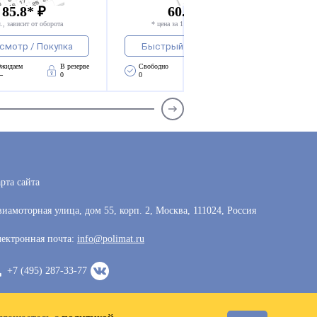
 85.8* ₽
60.8 - 65.8* ₽
., зависит от оборота
* цена за 1 компл., зависит от оборота
смотр / Покупка
Быстрый просмотр / Покупка
жидаем 
В резерве
Свободно 
Ожидаем 
В резерве
—
0
0
—
0
рта сайта
иамоторная улица, дом 55, корп. 2, Москва, 111024, Россия
ектронная почта:
info@polimat.ru
+7 (495) 287-33-77