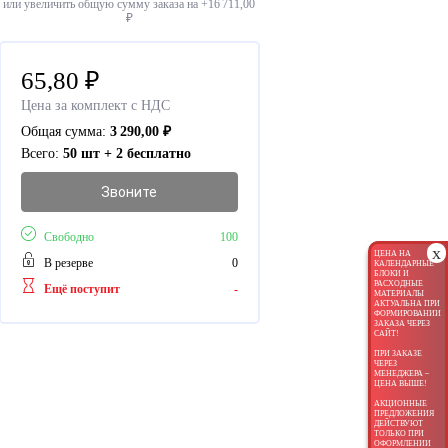
или увеличить общую сумму заказа на +
16 711,00
₽
65,80
₽
Цена за комплект с НДС
Общая сумма:
3 290,00
₽
Всего:
50 шт + 2 бесплатно
Звоните
Свободно
100
x
ЦЕНА НА
В резерве
0
КАЛЕНДАРНЫЕ
БЛОКИ И
РАСХОДНЫЕ
Ещё поступит
-
МАТЕРИАЛЫ
АКТУАЛЬНА ПРИ
ФОРМИРОВАНИИ
ЗАКАЗА ЧЕРЕЗ
САЙТ!
ПРИ ЗАКАЗЕ
ЧЕРЕЗ
МЕНЕДЖЕРА –
ЦЕНА ВЫШЕ!
АКЦИОННЫЕ
ПРЕДЛОЖЕНИЯ
ДЕЙСТВУЮТ
ТОЛЬКО ПРИ
ОФОРМЛЕНИИ