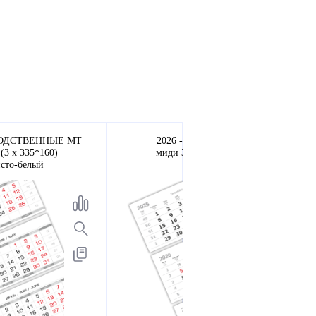
ВОДСТВЕННЫЕ МТ
2026 - ВЕРДАНА офсет
(3 х 335*160)
миди 3-сп (3 х 335*160)
исто-белый
белый