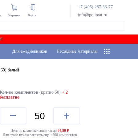
+7 (495) 287-33-77
info@polimat.ru
ь
Корзина
Войти
я!
Для ежедневников
Расходные материалы
60) белый
Кол-во комплектов
(кратно 50)
+ 2
бесплатно
–
+
Цена за комплект снизится до
64,80
₽
Для этого нужно заказать ещё +
300
комплектов