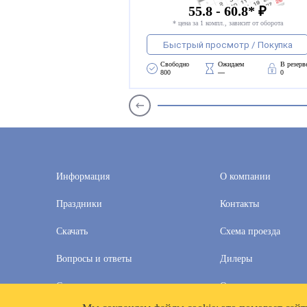
55.8 - 60.8* ₽
* цена за 1 компл., зависит от оборота
Быстрый просмотр / Покупка
Свободно 
Ожидаем 
В резерв
800
—
0
Информация
О компании
Праздники
Контакты
Скачать
Схема проезда
Вопросы и ответы
Дилеры
Скидки
Оплата и доставка