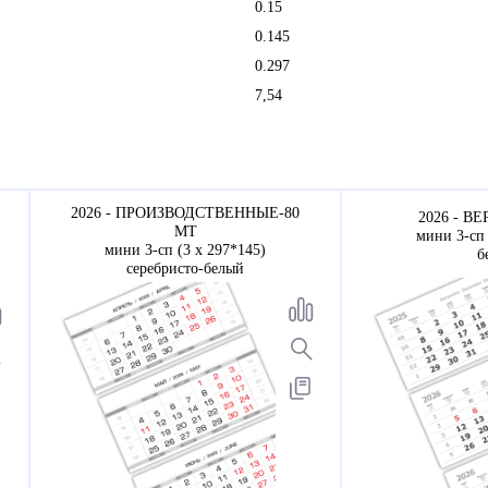
0.15
0.145
0.297
7,54
2026 - ПРОИЗВОДСТВЕННЫЕ-80
2026 - В
МТ
мини 3-сп 
мини 3-сп (3 х 297*145)
б
серебристо-белый