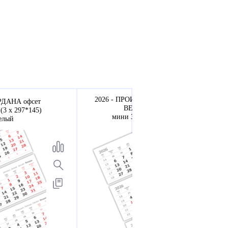
2026 - ПРОИЗВОДСТВЕННЫЕ МТ
ЕРДАНА офсет
ВЕРДАНА офсет
(3 х 297*145)
мини 3-сп (3 х 297*145)
елый
белый