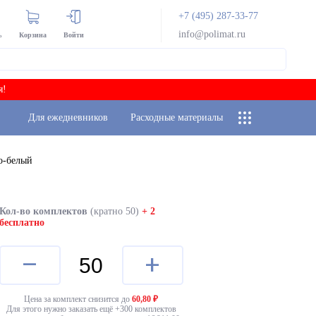
+7 (495) 287-33-77
info@polimat.ru
ь
Корзина
Войти
я!
Для ежедневников
Расходные материалы
то-белый
Кол-во комплектов
(кратно 50)
+ 2
бесплатно
–
+
Цена за комплект снизится до
60,80
₽
Для этого нужно заказать ещё +
300
комплектов