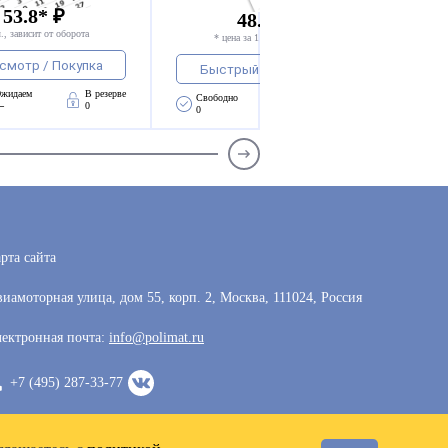
 53.8* ₽
48.8 - 53.8* ₽
., зависит от оборота
* цена за 1 компл., зависит от оборота
смотр / Покупка
Быстрый просмотр / Покупка
жидаем 
В резерве
Свободно 
Ожидаем 
В резерве
—
0
0
—
0
рта сайта
иамоторная улица, дом 55, корп. 2, Москва, 111024, Россия
ектронная почта:
info@polimat.ru
+7 (495) 287-33-77