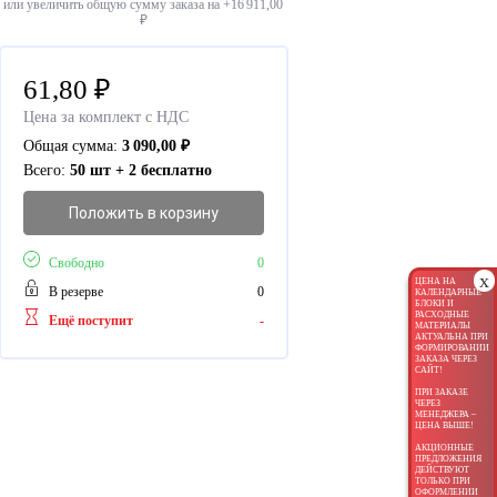
или увеличить общую сумму заказа на +
16 911,00
₽
61,80
₽
Цена за комплект с НДС
Общая сумма:
3 090,00
₽
Всего:
50 шт + 2 бесплатно
Положить в корзину
Свободно
0
x
ЦЕНА НА
В резерве
0
КАЛЕНДАРНЫЕ
БЛОКИ И
РАСХОДНЫЕ
Ещё поступит
-
МАТЕРИАЛЫ
АКТУАЛЬНА ПРИ
ФОРМИРОВАНИИ
ЗАКАЗА ЧЕРЕЗ
САЙТ!
ПРИ ЗАКАЗЕ
ЧЕРЕЗ
МЕНЕДЖЕРА –
ЦЕНА ВЫШЕ!
АКЦИОННЫЕ
ПРЕДЛОЖЕНИЯ
ДЕЙСТВУЮТ
ТОЛЬКО ПРИ
ОФОРМЛЕНИИ