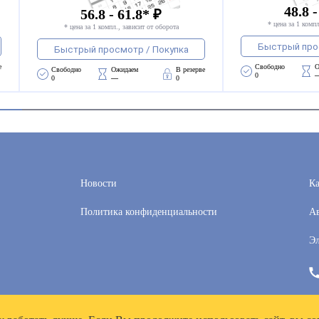
48.8 -
56.8 - 61.8* ₽
* цена за 1 компл
* цена за 1 компл., зависит от оборота
Быстрый про
Быстрый просмотр / Покупка
е
Свободно 
О
Свободно 
Ожидаем 
В резерве
0
0
—
0
Новости
Ка
Политика конфиденциальности
Ав
Эл