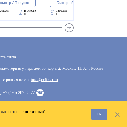
смотр / Покупка
Быстрый просмотр / Покупка
жидаем 
В резерве
Свободно 
Ожидаем 
В резерве
—
0
0
—
0
рта сайта
иамоторная улица, дом 55, корп. 2, Москва, 111024, Россия
ектронная почта:
info@polimat.ru
+7 (495) 287-33-77
глашаетесь с
политикой
Ок
Разработка сайта —
VoxWeb