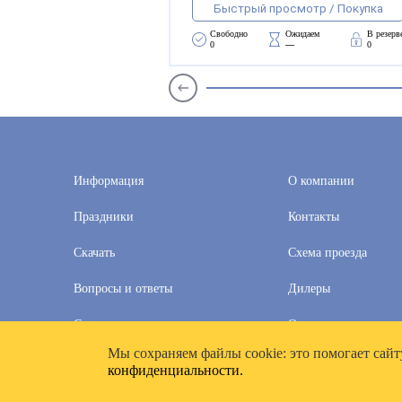
Быстрый просмотр / Покупка
Свободно 
Ожидаем 
В резерв
0
—
0
Информация
О компании
Праздники
Контакты
Скачать
Схема проезда
Вопросы и ответы
Дилеры
Скидки
Оплата и доставка
Мы cохраняем файлы cookie: это помогает сайт
2020–2026 © Компания «Полимат»: ООО «Все для календа
конфиденциальности.