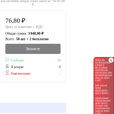
или увеличить общую сумму заказа на +
16 161,00
₽
76,80
₽
Цена за комплект с НДС
Общая сумма:
3 840,00
₽
Всего:
50 шт + 2 бесплатно
Звоните
x
Свободно
50
ЦЕНА НА
КАЛЕНДАРНЫЕ
БЛОКИ И
В резерве
0
РАСХОДНЫЕ
МАТЕРИАЛЫ
Ещё поступит
-
АКТУАЛЬНА ПРИ
ФОРМИРОВАНИИ
ЗАКАЗА ЧЕРЕЗ
САЙТ!
ПРИ ЗАКАЗЕ
ЧЕРЕЗ
МЕНЕДЖЕРА –
ЦЕНА ВЫШЕ!
АКЦИОННЫЕ
ПРЕДЛОЖЕНИЯ
ДЕЙСТВУЮТ
ТОЛЬКО ПРИ
ОФОРМЛЕНИИ
ЗАКАЗА ЧЕРЕЗ
САЙТ!