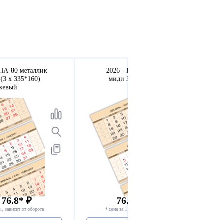
ПА-80 металлик
2026 - ЕВРОПА металлик
(3 х 335*160)
миди 3-сп (3 х 335*160)
жевый
бежевый
 76.8* ₽
76.8 - 81.8* ₽
., зависит от оборота
* цена за 1 компл., зависит от оборота