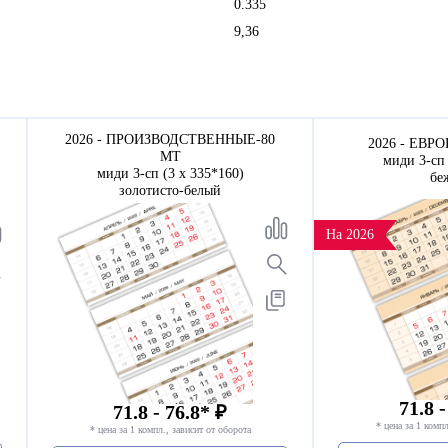
0.335
9,36
2026 - ПРОИЗВОДСТВЕННЫЕ-80
2026 - ЕВРО
МТ
миди 3-сп 
миди 3-сп (3 х 335*160)
бе
золотисто-белый
На 2026
71.8 -
71.8 - 76.8* ₽
* цена за 1 компл
* цена за 1 компл., зависит от оборота