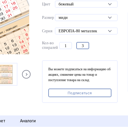
Цвет
бежевый
Размер
миди
Серия
ЕВРОПА-80 металлик
Кол-во
1
3
спиралей
Вы можете подписаться на информацию об
акциях, снижение цены на товар и
поступление товара на склад
Подписаться
вет
Аналоги