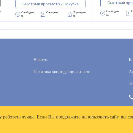
Быстрый про
Быстрый просмотр / Покупка
е
Свободно 
О
Свободно 
Ожидаем 
В резерве
50
0
—
0
Новости
Ка
Политика конфиденциальности
Ав
Эл
у работать лучше. Если Вы продолжите использовать сайт, вы со
рей», ИНН 7718300356