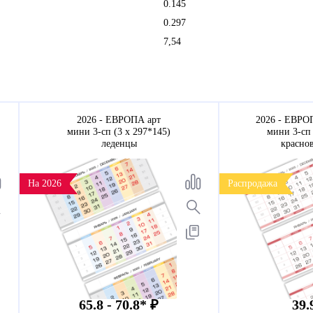
0.145
0.297
7,54
2026 - ЕВРОПА арт
2026 - ЕВРО
мини 3-сп (3 х 297*145)
мини 3-сп 
леденцы
красно
На 2026
Распродажа
65.8 - 70.8* ₽
39.