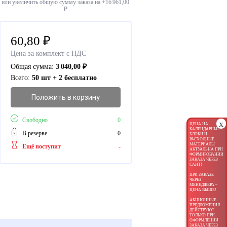
или увеличить общую сумму заказа на +
16 961,00
₽
60,80
₽
Цена за комплект с НДС
Общая сумма:
3 040,00
₽
Всего:
50 шт + 2 бесплатно
Положить в корзину
Свободно
0
x
ЦЕНА НА
КАЛЕНДАРНЫЕ
В резерве
0
БЛОКИ И
РАСХОДНЫЕ
МАТЕРИАЛЫ
Ещё поступит
-
АКТУАЛЬНА ПРИ
ФОРМИРОВАНИИ
ЗАКАЗА ЧЕРЕЗ
САЙТ!
ПРИ ЗАКАЗЕ
ЧЕРЕЗ
МЕНЕДЖЕРА –
ЦЕНА ВЫШЕ!
АКЦИОННЫЕ
ПРЕДЛОЖЕНИЯ
ДЕЙСТВУЮТ
ТОЛЬКО ПРИ
ОФОРМЛЕНИИ
ЗАКАЗА ЧЕРЕЗ