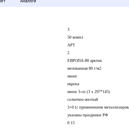
вет
Аналоги
3
50 компл
АРТ
2
ЕВРОПА-80 арктик
мелованная 80 г/м2
мини
европа
мини 3-сп (3 х 297*145)
солнечно-желтый
3+0 (с применением металлизиров
указаны праздники РФ
0.15