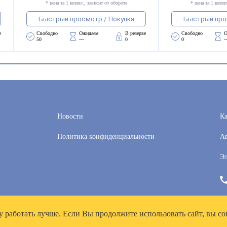
* цена за 1 компл., зависит от оборота
* цена за 1 компл
Быстрый просмотр / Покупка
Быстрый про
е
Свободно 
Ожидаем 
В резерве
Свободно 
О
50
—
0
0
Новости
Ка
Политика конфиденциальности
Ав
Эл
у работать лучше. Если Вы продолжите использовать сайт, вы со
рей», ИНН 7718300356