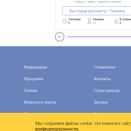
* цена за 1 компл., зависит от оборота
Быстрый просмотр / Покупка
Свободно 
Ожидаем 
В резерв
0
—
0
Информация
О компании
Праздники
Контакты
Скачать
Схема проезда
Вопросы и ответы
Дилеры
Скидки
Оплата и доставка
Мы cохраняем файлы cookie: это помогает сайт
2020–2026 © Компания «Полимат»: ООО «Все для календа
конфиденциальности.