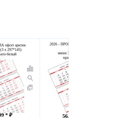
2026 - ПРОИЗВОДСТВЕННЫЕ-80
ПА офсет арктик
МТ
(3 х 297*145)
мини 3-сп (3 х 297*145)
вато-белый
красновато-белый
99 * ₽
56.8 - 61.8* ₽