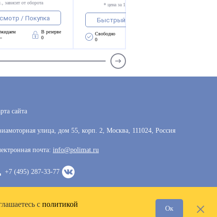
., зависит от оборота
* цена за 1 компл., зависит от оборота
смотр / Покупка
Быстрый просмотр / Покупка
жидаем 
В резерве
Свободно 
Ожидаем 
В резерве
—
0
0
—
0
рта сайта
иамоторная улица, дом 55, корп. 2, Москва, 111024, Россия
ектронная почта:
info@polimat.ru
+7 (495) 287-33-77
глашаетесь с
политикой
Ок
Разработка сайта —
VoxWeb