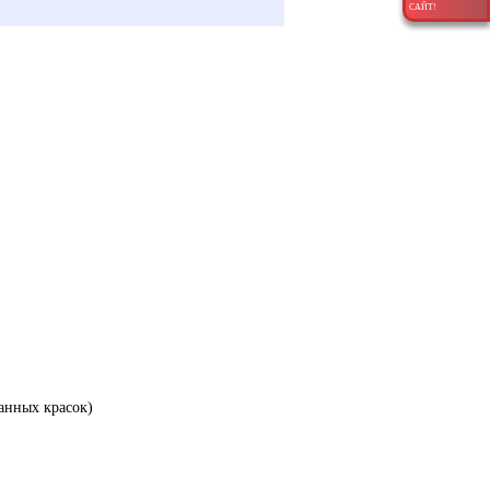
САЙТ!
анных красок)