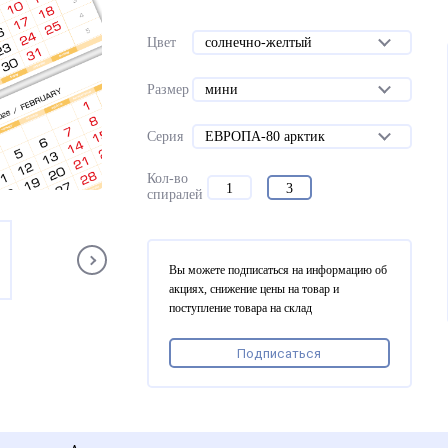
Цвет
солнечно-желтый
Размер
мини
Серия
ЕВРОПА-80 арктик
Кол-во
1
3
спиралей
Вы можете подписаться на информацию об
акциях, снижение цены на товар и
поступление товара на склад
Подписаться