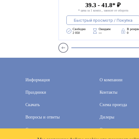
39.3 - 41.8* ₽
* цена за 1 компл., зависит от оборота
Быстрый просмотр / Покупка
Свободно 
Ожидаем 
В резерв
2 050
—
0
Информация
О компании
Праздники
Контакты
Скачать
Схема проезда
Вопросы и ответы
Дилеры
Скидки
Оплата и доставка