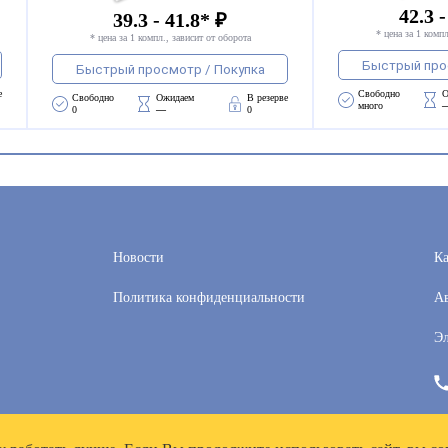
42.3 -
39.3 - 41.8* ₽
* цена за 1 компл
* цена за 1 компл., зависит от оборота
Быстрый про
Быстрый просмотр / Покупка
е
Свободно 
О
Свободно 
Ожидаем 
В резерве
много
0
—
0
Новости
Ка
Политика конфиденциальности
Ав
Эл