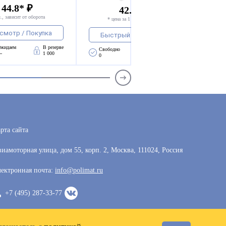
 44.8* ₽
42.3 - 44.8* ₽
., зависит от оборота
* цена за 1 компл., зависит от оборота
смотр / Покупка
Быстрый просмотр / Покупка
жидаем 
В резерве
Свободно 
Ожидаем 
В резерве
—
1 000
0
—
0
рта сайта
иамоторная улица, дом 55, корп. 2, Москва, 111024, Россия
ектронная почта:
info@polimat.ru
+7 (495) 287-33-77