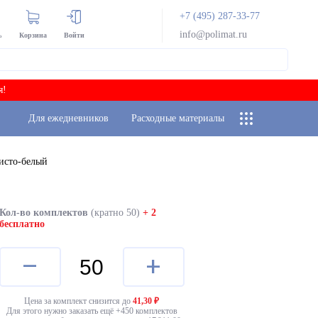
+7 (495) 287-33-77
info@polimat.ru
ь
Корзина
Войти
я!
Для ежедневников
Расходные материалы
исто-белый
Кол-во комплектов
(кратно 50)
+ 2
бесплатно
–
+
Цена за комплект снизится до
41,30
₽
Для этого нужно заказать ещё +
450
комплектов