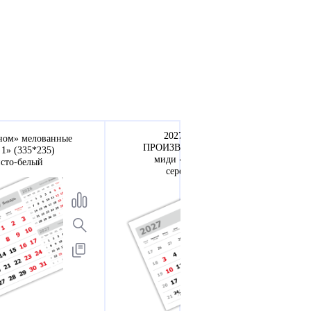
2027 - «3 в одном»
дном» мелованные
ПРОИЗВОДСТВЕННЫЕ МТ
 1» (335*235)
миди «3 в 1» (335*235)
исто-белый
серебристо-белый