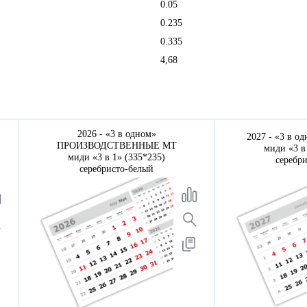
0.05
0.235
0.335
4,68
2026 - «3 в одном»
2027 - «3 в о
ПРОИЗВОДСТВЕННЫЕ МТ
миди «3 в
миди «3 в 1» (335*235)
серебр
серебристо-белый