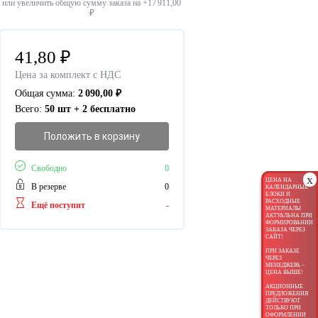
или увеличить общую сумму заказа на +
17 911,00
₽
41,80
₽
Цена за комплект с НДС
Общая сумма:
2 090,00
₽
Всего:
50 шт + 2 бесплатно
Положить в корзину
Свободно
0
x
ЦЕНА НА
В резерве
0
КАЛЕНДАРНЫЕ
БЛОКИ И
РАСХОДНЫЕ
Ещё поступит
-
МАТЕРИАЛЫ
АКТУАЛЬНА ПРИ
ФОРМИРОВАНИИ
ЗАКАЗА ЧЕРЕЗ
САЙТ!
ПРИ ЗАКАЗЕ
ЧЕРЕЗ
МЕНЕДЖЕРА –
ЦЕНА ВЫШЕ!
АКЦИОННЫЕ
ПРЕДЛОЖЕНИЯ
ДЕЙСТВУЮТ
ТОЛЬКО ПРИ
ОФОРМЛЕНИИ